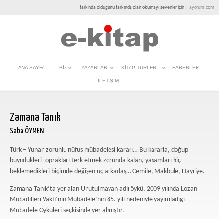
farkında olduğunu farkında olan okumayı sevenler için
|
ayorum.com
ANA SAYFA
BIZ
YAZARLAR
KITAP TÜRLERI
HABERLER
İLETIŞIM
Zamana Tanık
Saba ÖYMEN
Türk – Yunan zorunlu nüfus mübadelesi kararı… Bu kararla, doğup
büyüdükleri toprakları terk etmek zorunda kalan, yaşamları hiç
beklemedikleri biçimde değişen üç arkadaş… Cemile, Makbule, Hayriye.
Zamana Tanık’ta yer alan Unutulmayan adlı öykü, 2009 yılında Lozan
Mübadilleri Vakfı’nın Mübadele’nin 85. yılı nedeniyle yayımladığı
Mübadele Öyküleri seçkisinde yer almıştır.