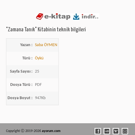
"Zamana Tanık" Kitabinin teknik bilgileri
Yazan :
Saba ÖYMEN
Türü :
Öykü
Sayfa Sayısı :
25
Dosya Türü :
PDF
Dosya Boyut :
947Kb
Copyright Ⓒ 2019-2026
ayorum.com